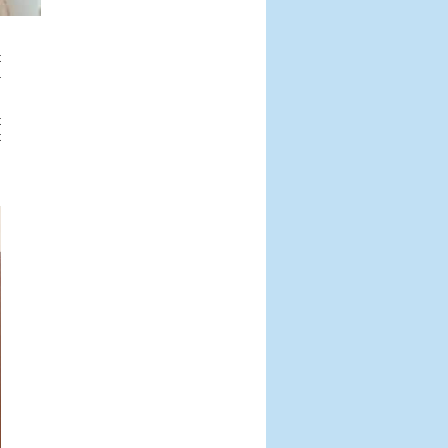
u
t
a
t
t