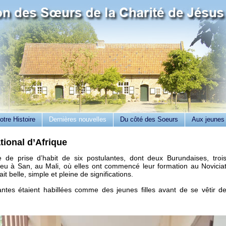
otre Histoire
Dernières nouvelles
Du côté des Soeurs
Aux jeunes
tional d’Afrique
de prise d’habit de six postulantes, dont deux Burundaises, troi
eu à San, au Mali, où elles ont commencé leur formation au Novicia
it belle, simple et pleine de significations.
ntes étaient habillées comme des jeunes filles avant de se vêtir d