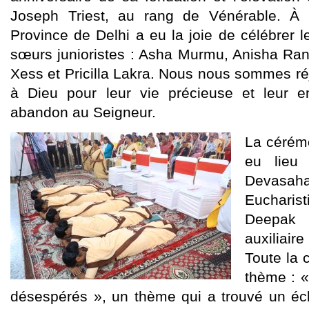
Joseph Triest, au rang de Vénérable. À c
Province de Delhi a eu la joie de célébrer 
sœurs junioristes : Asha Murmu, Anisha Rani
Xess et Pricilla Lakra. Nous nous sommes ré
à Dieu pour leur vie précieuse et leur e
abandon au Seigneur.
La cérém
eu lieu 
Devasaha
Eucharis
Deepak 
auxiliair
Toute la 
thème : «
désespérés », un thème qui a trouvé un éch