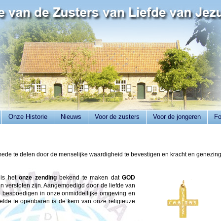
Onze Historie
Nieuws
Voor de zusters
Voor de jongeren
Fo
ede te delen door de menselijke waardigheid te bevestigen en kracht en genezin
 is het
onze zending
bekend te maken dat
GOD
 en verstoten zijn. Aangemoedigd door de liefde van
 bespoedigen in onze onmiddellijke omgeving en
efde te openbaren is de kern van onze religieuze