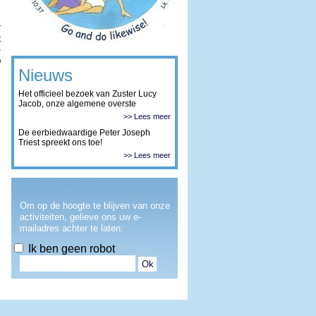
r
t
e
n
Nieuws
Het officieel bezoek van Zuster Lucy
Jacob, onze algemene overste
>> Lees meer
De eerbiedwaardige Peter Joseph
Triest spreekt ons toe!
>> Lees meer
Om op de hoogte te blijven van onze
activiteiten, gelieve ons uw e-
mailadres achter te laten:
Ik ben geen robot